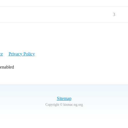
3
ce
Privacy Policy
 enabled
Sitemap
Copyright © kismac-ng.org