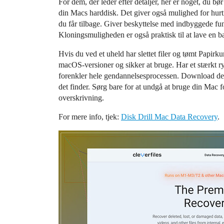
For dem, der leder efter detaljer, her er noget, du bø
din Macs harddisk. Det giver også mulighed for hurt
du får tilbage. Giver beskyttelse med indbyggede f
Kloningsmuligheden er også praktisk til at lave en b
Hvis du ved et uheld har slettet filer og tømt Papir
macOS-versioner og sikker at bruge. Har et stærkt ry
forenkler hele gendannelsesprocessen. Download det b
det finder. Sørg bare for at undgå at bruge din Mac fo
overskrivning.
For mere info, tjek:
Disk Drill Mac Data Recovery
.