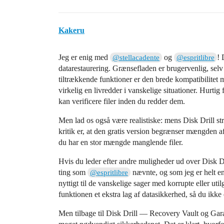
Kakeru
Jeg er enig med
og
! 
@stellacadente
@espritlibre
datarestaurering. Grænsefladen er brugervenlig, selv 
tiltrækkende funktioner er den brede kompatibilitet
virkelig en livredder i vanskelige situationer. Hurtig
kan verificere filer inden du redder dem.
Men lad os også være realistiske: mens Disk Drill s
kritik er, at den gratis version begrænser mængden a
du har en stor mængde manglende filer.
Hvis du leder efter andre muligheder ud over Disk Dr
ting som
nævnte, og som jeg er helt eni
@espritlibre
nyttigt til de vanskelige sager med korrupte eller util
funktionen et ekstra lag af datasikkerhed, så du ikke
Men tilbage til Disk Drill — Recovery Vault og Gara