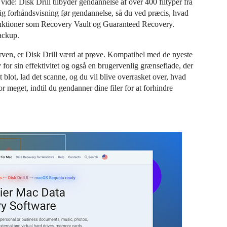
r vide: Disk Drill tilbyder gendannelse af over 400 filtyper fra
ig forhåndsvisning før gendannelse, så du ved præcis, hvad
unktioner som Recovery Vault og Guaranteed Recovery.
ackup.
kurven, er Disk Drill værd at prøve. Kompatibel med de nyeste
 for sin effektivitet og også en brugervenlig grænseflade, der
lot, lad det scanne, og du vil blive overrasket over, hvad
r meget, indtil du gendanner dine filer for at forhindre