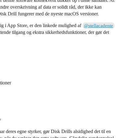
or denne software konsekvent dukker op i disse samtaler. At
ndre overskrivning af data er solidt råd, der ikke kan
isk Drill fungerer med de nyeste macOS versioner.
elig i App Store, er den linkede mulighed af
@stellacadente
tende tilgang og ekstra sikkerhedsfunktioner, der gør det
tioner
v
 deres egne styrker, gør Disk Drills alsidighed det til en