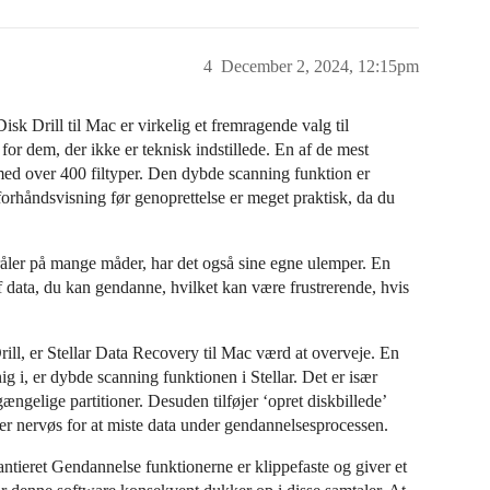
4
December 2, 2024, 12:15pm
Disk Drill til Mac er virkelig et fremragende valg til
for dem, der ikke er teknisk indstillede. En af de mest
 med over 400 filtyper. Den dybde scanning funktion er
 forhåndsvisning før genoprettelse er meget praktisk, da du
tråler på mange måder, har det også sine egne ulemper. En
f data, du kan gendanne, hvilket kan være frustrerende, hvis
ill, er Stellar Data Recovery til Mac værd at overveje. En
g i, er dybde scanning funktionen i Stellar. Det er især
gængelige partitioner. Desuden tilføjer ‘opret diskbillede’
 er nervøs for at miste data under gendannelsesprocessen.
ntieret Gendannelse funktionerne er klippefaste og giver et