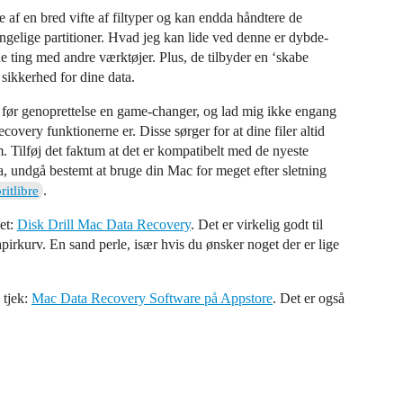
 af en bred vifte af filtyper og kan endda håndtere de
ængelige partitioner. Hvad jeg kan lide ved denne er dybde-
e ting med andre værktøjer. Plus, de tilbyder en ‘skabe
f sikkerhed for dine data.
 før genoprettelse en game-changer, og lad mig ikke engang
ery funktionerne er. Disse sørger for at dine filer altid
m. Tilføj det faktum at det er kompatibelt med de nyeste
ja, undgå bestemt at bruge din Mac for meget efter sletning
.
itlibre
ket:
Disk Drill Mac Data Recovery
. Det er virkelig godt til
apirkurv. En sand perle, især hvis du ønsker noget der er lige
 tjek:
Mac Data Recovery Software på Appstore
. Det er også