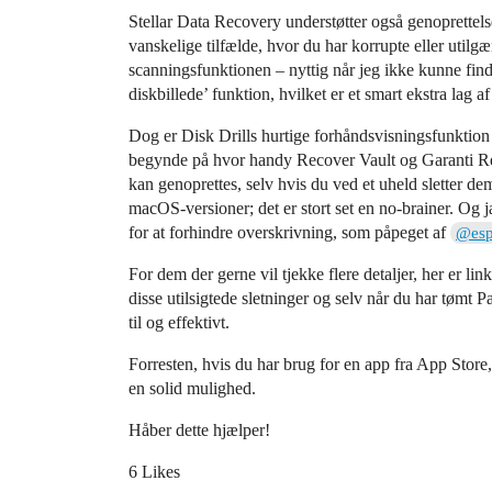
Stellar Data Recovery understøtter også genoprettelse
vanskelige tilfælde, hvor du har korrupte eller utilg
scanningsfunktionen – nyttig når jeg ikke kunne find
diskbillede’ funktion, hvilket er et smart ekstra lag a
Dog er Disk Drills hurtige forhåndsvisningsfunktion
begynde på hvor handy Recover Vault og Garanti Recov
kan genoprettes, selv hvis du ved et uheld sletter de
macOS-versioner; det er stort set en no-brainer. Og 
for at forhindre overskrivning, som påpeget af
@espr
For dem der gerne vil tjekke flere detaljer, her er lin
disse utilsigtede sletninger og selv når du har tømt P
til og effektivt.
Forresten, hvis du har brug for en app fra App Store,
en solid mulighed.
Håber dette hjælper!
6 Likes