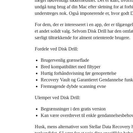
meget nødvendigt sikkerhedsnet. Det er klart, hvorf
undgå tung brug af din Mac efter sletning for at forhi
understreges nok. Også imponerende er, hvor godt D
For dem, der er interesseret i en app, der er tilgæng
et andet solidt valg. Selvom Disk Drill har den omfat
særligt tiltrækkende for alment orienterede brugere.
Fordele ved Disk Drill:
Brugervenlig grænseflade
Bred kompatibilitet med filtyper
Hurtig forhåndsvisning før genoprettelse
Recovery Vault og Garantieret Gendannelse funk
Fremragende dybde scanning evne
Ulemper ved Disk Drill:
Begrænsninger i den gratis version
Kan være overdrevet til enkle gendannelsesbeho
Husk, mens alternativer som Stellar Data Recovery har