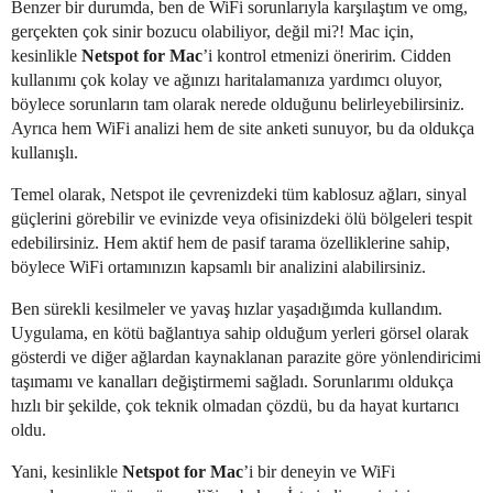
Benzer bir durumda, ben de WiFi sorunlarıyla karşılaştım ve omg,
gerçekten çok sinir bozucu olabiliyor, değil mi?! Mac için,
kesinlikle
Netspot for Mac
’i kontrol etmenizi öneririm. Cidden
kullanımı çok kolay ve ağınızı haritalamanıza yardımcı oluyor,
böylece sorunların tam olarak nerede olduğunu belirleyebilirsiniz.
Ayrıca hem WiFi analizi hem de site anketi sunuyor, bu da oldukça
kullanışlı.
Temel olarak, Netspot ile çevrenizdeki tüm kablosuz ağları, sinyal
güçlerini görebilir ve evinizde veya ofisinizdeki ölü bölgeleri tespit
edebilirsiniz. Hem aktif hem de pasif tarama özelliklerine sahip,
böylece WiFi ortamınızın kapsamlı bir analizini alabilirsiniz.
Ben sürekli kesilmeler ve yavaş hızlar yaşadığımda kullandım.
Uygulama, en kötü bağlantıya sahip olduğum yerleri görsel olarak
gösterdi ve diğer ağlardan kaynaklanan parazite göre yönlendiricimi
taşımamı ve kanalları değiştirmemi sağladı. Sorunlarımı oldukça
hızlı bir şekilde, çok teknik olmadan çözdü, bu da hayat kurtarıcı
oldu.
Yani, kesinlikle
Netspot for Mac
’i bir deneyin ve WiFi