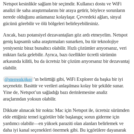
Netspot kesinlikle sağlam bir seçimdir. Kullanıcı dostu ve WiFi
analizi ile saha araştırmalarını bir araya getirir, böylece sorunların
nerede olduğunu anlamanız kolaylaşır. Çevredeki ağları, sinyal
gücünü görebilir ve ölü bölgeleri belirleyebilirsiniz.
Ancak, bazı potansiyel dezavantajları göz ardı etmeyelim. Netspot
geniş kapsamlı saha araştırmaları sunarken, bu tür teknolojiye
yeniyseniz biraz bunaltıcı olabilir. Hızlı çözümler arıyorsanız, veri
miktarı fazla gelebilir. Ayrıca, bazı özellikler ücretli sürümün
arkasında kilitli, bu da ücretsiz bir çözüm arıyorsanız bir dezavantaj
olabilir.
’ın belirttiği gibi, WiFi Explorer da başka bir iyi
@sterrenkijker
seçenektir. Basittir ve verileri anlaşılması kolay bir şekilde sunar.
Yine de, Netspot’un sağladığı bazı derinlemesine analiz
araçlarından yoksun olabilir.
Dikkate alınacak bir nokta: Mac için Netspot ile, ücretsiz sürümden
elde ettiğiniz temel içgörüler bile başlangıç sorun giderme için
yardımcı olabilir—en yüksek paraziti olan alanları belirlemek ve
daha iyi kanal seçenekleri önermek gibi. Bu içgörülere dayanarak