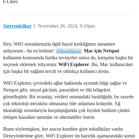
6 Likes
Sterrenkijker
3
November 26, 2024, 9:10pm
Hey, WiFi sorunlarınızla ilgili hayal kırıklığınızı tamamen
anlıyorum - bu en kötüsü!
Mac için Netspot
@hoshikuzu
kullanımı konusunda harika tavsiyeler sunsa da, karışıma başka bir
seçenek eklemek istiyorum:
WiFi Explorer
. Bu, Mac kullanıcıları
için başka bir sağlam tercih ve oldukça kullanıcı dostu.
WiFi Explorer, çevredeki ağlar hakkında ayrıntılı bilgi sağlar ve
Netspot gibi, sinyal gücünü, parazitleri ve ölü bölgeleri
görselleştirir. Bir avantajı, verileri sunmadaki basitliğidir, bu sayede
çok teknoloji meraklısı olmasanız bile anlaması kolaydır. Ağ
tıkanıklığı sorunlarıyla karşılaştığımda çok faydalı buldum çünkü
örtüşen kanalları tanımlar ve alternatifler önerir.
Bunu söylemişken, her aracın kendine göre tuhaflıkları vardır.
Deneyimlerime göre, WiFi Explorer ön hazırlık aşamasındaki sorun